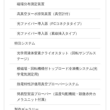
磁場分布測定装置
高真空ターボ排気装置（真空計付）
光ファイバー導入器（FCコネクタタイプ）
光ファイバー導入器（素線挿入タイプ）
特注システム
光学用液体窒素クライオスタット（回転サンプルス
テージ）
横磁場・回転機構付トップロード冷凍機システム(光
学電気測定用)
熱電特性評価用真空プローバーシステム
簡易型室温プローバー（温度勾配機能・顕微赤外カ
メラユニット付属）
製作ギャラリー