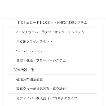
【トップロード】倒立型トップロード0.1W冷凍機シ
ステム
【ボトムロード】1Kポット付4K冷凍機システム
3インチウェハー用クライオスタットシステム
再凝縮クライオスタット
プローバーシステム
真空＜低温＞プローバーシステム
関連機器 他
磁場分布測定装置
高真空ターボ排気装置（真空計付）
光ファイバー導入器（FCコネクタタイプ）