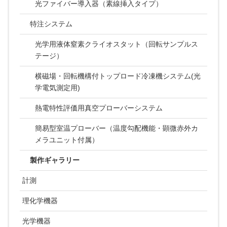
光ファイバー導入器（素線挿入タイプ）
特注システム
光学用液体窒素クライオスタット（回転サンプルス
テージ）
横磁場・回転機構付トップロード冷凍機システム(光
学電気測定用)
熱電特性評価用真空プローバーシステム
簡易型室温プローバー（温度勾配機能・顕微赤外カ
メラユニット付属）
製作ギャラリー
計測
理化学機器
光学機器