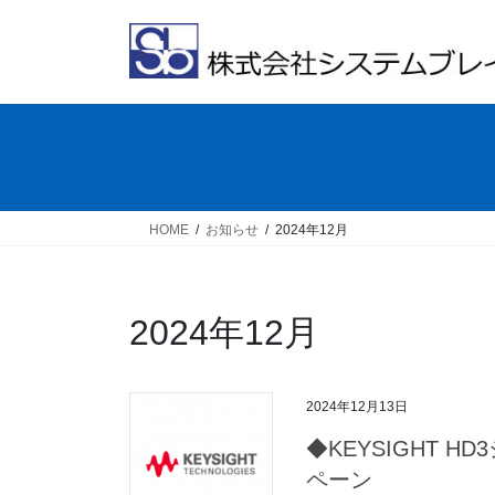
コ
ナ
ン
ビ
テ
ゲ
ン
ー
ツ
シ
へ
ョ
ス
ン
キ
に
ッ
移
HOME
お知らせ
2024年12月
プ
動
2024年12月
2024年12月13日
◆KEYSIGHT 
ペーン