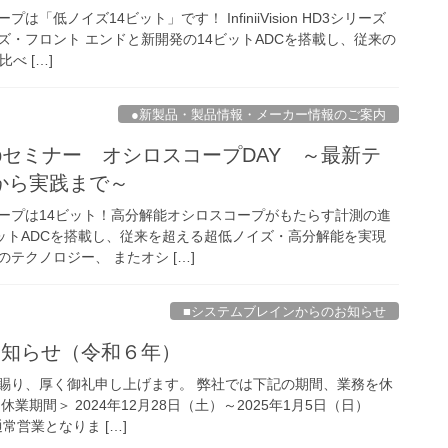
「低ノイズ14ビット」です！ InfiniiVision HD3シリーズ
ズ・フロント エンドと新開発の14ビットADCを搭載し、従来の
べ […]
●新製品・製品情報・メーカー情報のご案内
Webセミナー オシロスコープDAY ～最新テ
から実践まで～
ープは14ビット！高分解能オシロスコープがもたらす計測の進
4ビットADCを搭載し、従来を超える超低ノイズ・高分解能を実現
テクノロジー、 またオシ […]
■システムブレインからのお知らせ
お知らせ（令和６年）
賜り、厚く御礼申し上げます。 弊社では下記の期間、業務を休
業期間＞ 2024年12月28日（土）～2025年1月5日（日）
通常営業となりま […]